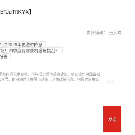
bTJuTftKYX
】
责任编辑： 张大春
押注2026年更激进降息
车市场！四季度有哪些机遇与挑战？
报告
提及内容仅供参考，不构成实质性投资建议，据此操作风险自担
信公众号，即可随时了解股市动态，洞察政策信息，把握财富机会。
发送