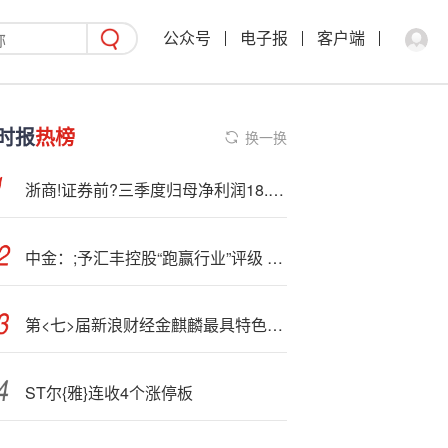
公众号
电子报
客户端
时报
热榜
换一换
浙商!证券前?三季度归母净利润18.92亿元，同比增长49.57%
中金：;予汇丰控股“跑赢行业”评级 目标价111.9港元
第<七>届新浪财经金麒麟最具特色研究机构：第一名东吴证券 第二名国联民生证券（荣誉榜）
ST尔{雅}连收4个涨停板