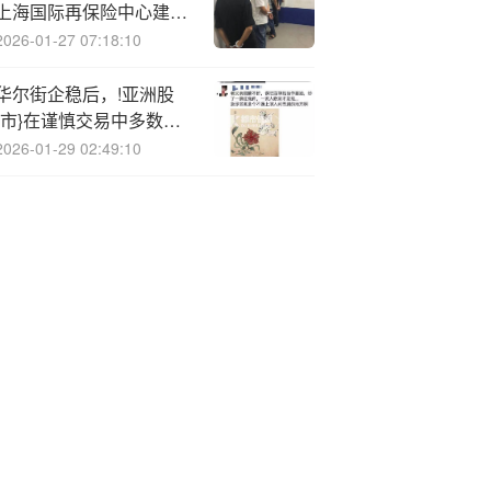
上海国际再保险中心建
设，要上量、要持续、要
2026-01-27 07:18:10
可控
华尔街企稳后，!亚洲股
{市}在谨慎交易中多数走
高
2026-01-29 02:49:10