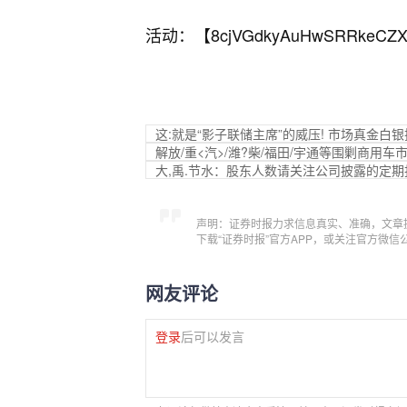
活动：【
8cjVGdkyAuHwSRRkeCZX
这:就是“影子联储主席”的威压! 市场真金白银
解放/重<汽>/潍?柴/福田/宇通等围剿商用
大,禹.节水：股东人数请关注公司披露的定期
声明：证券时报力求信息真实、准确，文章
下载“证券时报”官方APP，或关注官方微
网友评论
登录
后可以发言