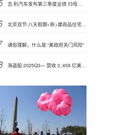
吉:利汽车发布第三季度业绩 归母净利润38.2亿元同比增加59%
北京双节:八天假期<新>建商品住宅网签418套 同比增长53%
通俗理解，什么是.“美政府关门风险”
海盗船 2025Q3— 营收 3.;458 亿美元，同比增长 14%